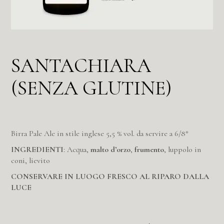
SANTACHIARA
(SENZA GLUTINE)
Birra Pale Ale in stile inglese 5,5 % vol. da servire a 6/8°
INGREDIENTI
: Acqua,
malto d’orzo
,
frumento
, luppolo in
coni, lievito
CONSERVARE IN LUOGO FRESCO
AL RIPARO DALLA
LUCE