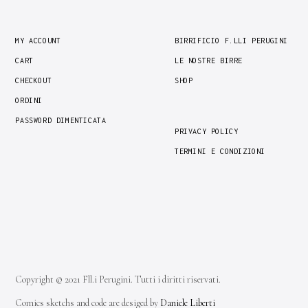
MY ACCOUNT
BIRRIFICIO F.LLI PERUGINI
CART
LE NOSTRE BIRRE
CHECKOUT
SHOP
ORDINI
PASSWORD DIMENTICATA
PRIVACY POLICY
TERMINI E CONDIZIONI
Copyright © 2021 Fll.i Perugini. Tutti i diritti riservati.
Comics sketchs and code are desiged by
Daniele Liberti