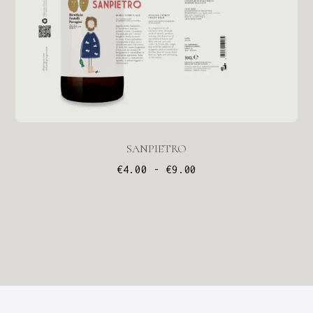
SANPIETRO
€
4.00
-
€
9.00
Fascia
di
prezzo:
da
€4.00
a
€9.00